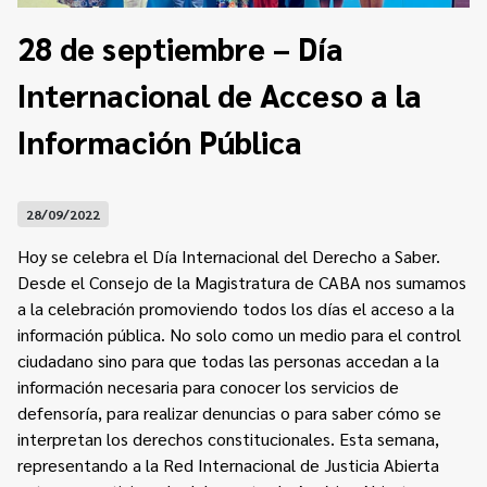
Contacto
Programa Educación en Derechos Humanos
28 de septiembre – Día
Convenios
Cuento con Derechos
Internacional de Acceso a la
Concursos
Transparencia
Acceso a la información Pública
Información Pública
Pedido de Acceso a la Información online
28/09/2022
Tenés Derechos
Hoy se celebra el Día Internacional del Derecho a Saber.
Plan de Gobierno Abierto en la Justicia
Desde el Consejo de la Magistratura de CABA nos sumamos
a la celebración promoviendo todos los días el acceso a la
Recursos y Acceso a la Justicia
información pública. No solo como un medio para el control
ciudadano sino para que todas las personas accedan a la
Repositorio de Datos Abiertos
información necesaria para conocer los servicios de
defensoría, para realizar denuncias o para saber cómo se
interpretan los derechos constitucionales. Esta semana,
representando a la Red Internacional de Justicia Abierta