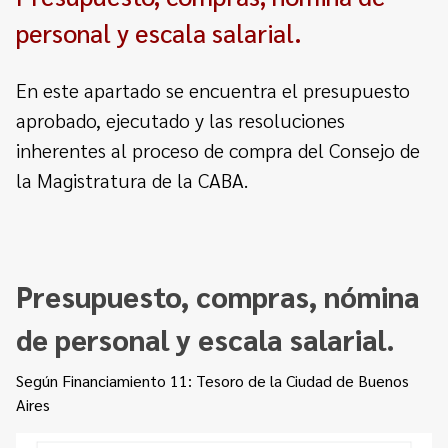
Contacto
Programa Educación en Derechos Humanos
personal y escala salarial.
Convenios
Cuento con Derechos
Concursos
En este apartado se encuentra el presupuesto
Transparencia
aprobado, ejecutado y las resoluciones
Acceso a la información Pública
inherentes al proceso de compra del Consejo de
Pedido de Acceso a la Información online
la Magistratura de la CABA.
Tenés Derechos
Plan de Gobierno Abierto en la Justicia
Presupuesto, compras, nómina
Recursos y Acceso a la Justicia
de personal y escala salarial.
Repositorio de Datos Abiertos
Según Financiamiento 11: Tesoro de la Ciudad de Buenos
Aires