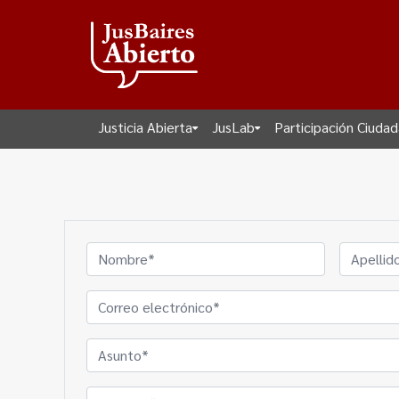
Justicia Abierta
JusLab
Participación Ciuda
Nombre
(Obligatorio)
Nombre
Apellido
Correo
electrónico
(Obligatorio)
Asunto
(Obligatorio)
Comentarios
(Obligatorio)