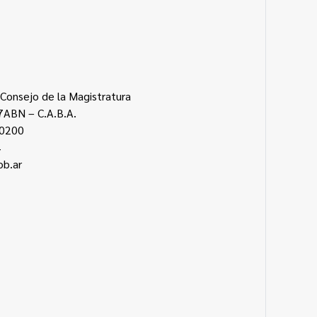
 Consejo de la Magistratura
67ABN – C.A.B.A.
-0200
4
ob.ar