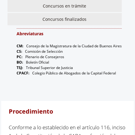
Contacto
Programa Educación en Derechos Humanos
Concursos en trámite
Convenios
Cuento con Derechos
Concursos finalizados
Concursos
Transparencia
Abreviaturas
Acceso a la información Pública
CM:
Consejo de la Magistratura de la Ciudad de Buenos Aires
Pedido de Acceso a la Información online
CS:
Comisión de Selección
PC:
Plenario de Consejeros
Tenés Derechos
BO:
Boletín Oficial
TSJ:
Tribunal Superior de Justicia
CPACF:
Colegio Público de Abogados de la Capital Federal
Plan de Gobierno Abierto en la Justicia
Recursos y Acceso a la Justicia
Repositorio de Datos Abiertos
Procedimiento
Conforme a lo establecido en el artículo 116, inciso