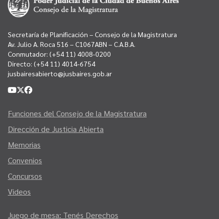
Contacto
Programa Educación en Derechos Humanos
Convenios
Cuento con Derechos
Secretaría de Planificación – Consejo de la Magistratura
Concursos
Transparencia
Av. Julio A. Roca 516 – C1067ABN – C.A.B.A.
Conmutador:
(+54 11) 4008-0200
Acceso a la información Pública
Directo:
(+54 11) 4014-6754
jusbairesabierto@jusbaires.gob.ar
Pedido de Acceso a la Información online
Tenés Derechos
Funciones del Consejo de la Magistratura
Plan de Gobierno Abierto en la Justicia
Dirección de Justicia Abierta
Recursos y Acceso a la Justicia
Memorias
Convenios
Repositorio de Datos Abiertos
Concursos
Videos
Juego de mesa: Tenés Derechos