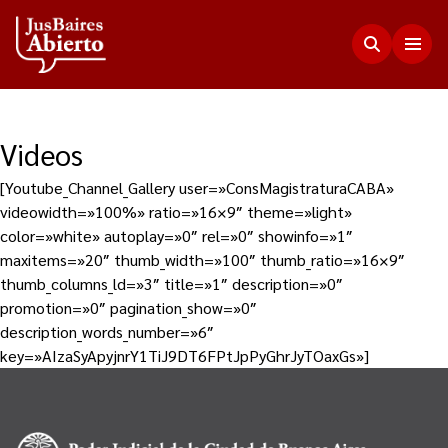
Videos
Justicia Abierta
[Youtube_Channel_Gallery user=»ConsMagistraturaCABA»
Transparencia
videowidth=»100%» ratio=»16×9″ theme=»light»
JusLab
color=»white» autoplay=»0″ rel=»0″ showinfo=»1″
Funciones del Consejo de la Magistratura
maxitems=»20″ thumb_width=»100″ thumb_ratio=»16×9″
Innovación en la Justicia
Participación Ciudadana
thumb_columns_ld=»3″ title=»1″ description=»0″
Plenario de Consejeros
promotion=»0″ pagination_show=»0″
Visualización de Datos
Programa Acceso Comunitario a Justicia
description_words_number=»6″
Novedades
Estadísticas
Redes Internacionales
key=»AIzaSyApyjnrY1TiJ9DT6FPtJpPyGhrJyTOaxGs»]
Programa Protagonistas de Justicia
Presupuesto, compras, nómina de personal y
Preguntas Frecuentes
Encuentros anteriores
escala salarial.
Innovación e incidencia
Nuestros Co-creadores
Memorias