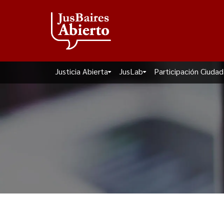
Justicia Abierta
JusLab
Participación Ciuda