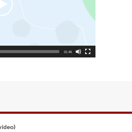
01:46
video)