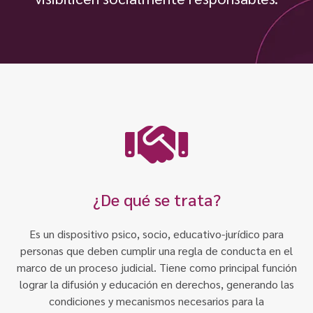
Contacto
Programa Educación en Derechos Humanos
Convenios
Cuento con Derechos
Concursos
Transparencia
Acceso a la información Pública
Pedido de Acceso a la Información online
Tenés Derechos
Plan de Gobierno Abierto en la Justicia
¿De qué se trata?
Recursos y Acceso a la Justicia
Es un dispositivo psico, socio, educativo-jurídico para
Repositorio de Datos Abiertos
personas que deben cumplir una regla de conducta en el
marco de un proceso judicial. Tiene como principal función
lograr la difusión y educación en derechos, generando las
condiciones y mecanismos necesarios para la