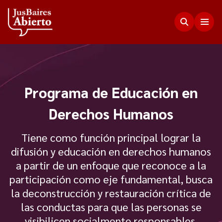
Justicia Abierta
Programa de Educación en
Transparencia
JusLab
Derechos Humanos
Funciones del Consejo de la Magistratura
Innovación en la Justicia
Participación Ciudadana
Tiene como función principal lograr la
Plenario de Consejeros
difusión y educación en derechos humanos
Visualización de Datos
Programa Acceso Comunitario a Justicia
a partir de un enfoque que reconoce a la
Novedades
Estadísticas
Redes Internacionales
participación como eje fundamental, busca
Programa Protagonistas de Justicia
Presupuesto, compras, nómina de personal y
la deconstrucción y restauración crítica de
Preguntas Frecuentes
Encuentros anteriores
escala salarial.
Innovación e incidencia
las conductas para que las personas se
Nuestros Co-creadores
visibilicen socialmente responsables.
Memorias