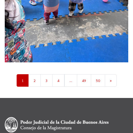
1
2
3
4
…
49
50
»