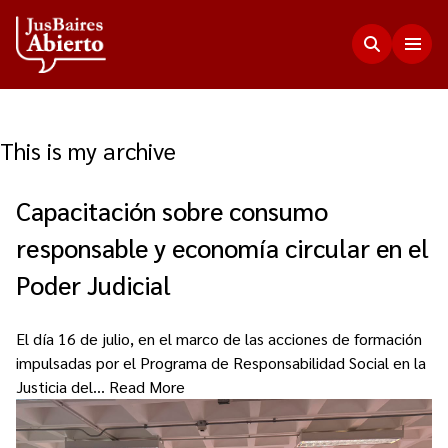
This is my archive
Justicia Abierta
Capacitación sobre consumo
Transparencia
JusLab
responsable y economía circular en el
Funciones del Consejo de la Magistratura
Innovación en la Justicia
Participación Ciudadana
Poder Judicial
Plenario de Consejeros
Visualización de Datos
Programa Acceso Comunitario a Justicia
Novedades
Estadísticas
El día 16 de julio, en el marco de las acciones de formación
Redes Internacionales
impulsadas por el Programa de Responsabilidad Social en la
Programa Protagonistas de Justicia
Presupuesto, compras, nómina de personal y
Justicia del…
Read More
Preguntas Frecuentes
Encuentros anteriores
escala salarial.
Innovación e incidencia
Nuestros Co-creadores
Memorias