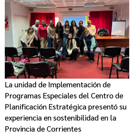
Contacto
Programa Educación en Derechos Humanos
Convenios
Cuento con Derechos
Concursos
Transparencia
Acceso a la información Pública
Pedido de Acceso a la Información online
Tenés Derechos
Plan de Gobierno Abierto en la Justicia
La unidad de Implementación de
Recursos y Acceso a la Justicia
Programas Especiales del Centro de
Repositorio de Datos Abiertos
Planificación Estratégica presentó su
experiencia en sostenibilidad en la
Provincia de Corrientes