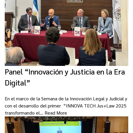
Contacto
Programa Educación en Derechos Humanos
Convenios
Cuento con Derechos
Concursos
Transparencia
Acceso a la información Pública
Pedido de Acceso a la Información online
Tenés Derechos
Panel “Innovación y Justicia en la Era
Plan de Gobierno Abierto en la Justicia
Digital”
Recursos y Acceso a la Justicia
En el marco de la Semana de la Innovación Legal y Judicial y
Repositorio de Datos Abiertos
con el desarrollo del primer “INNOVA TECH Jus+Law 2025
transformando el…
Read More