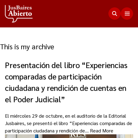
This is my archive
Justicia Abierta
Presentación del libro “Experiencias
Transparencia
JusLab
comparadas de participación
Funciones del Consejo de la Magistratura
Innovación en la Justicia
Participación Ciudadana
ciudadana y rendición de cuentas en
Plenario de Consejeros
Visualización de Datos
el Poder Judicial”
Programa Acceso Comunitario a Justicia
Novedades
Estadísticas
Redes Internacionales
Programa Protagonistas de Justicia
El miércoles 29 de octubre, en el auditorio de la Editorial
Presupuesto, compras, nómina de personal y
Preguntas Frecuentes
Encuentros anteriores
Jusbaires, se presentó el libro “Experiencias comparadas de
escala salarial.
Innovación e incidencia
participación ciudadana y rendición de…
Read More
Nuestros Co-creadores
Memorias