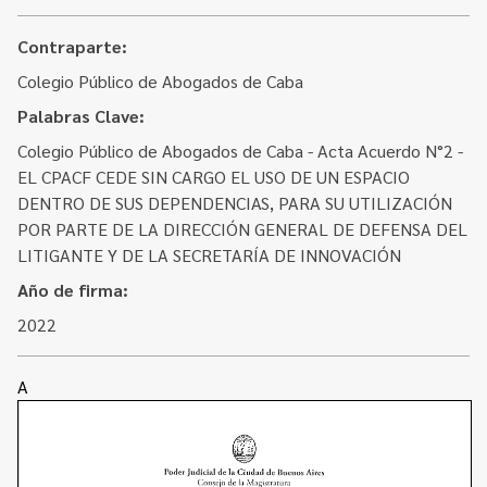
Contacto
Programa Educación en Derechos Humanos
Convenios
Contraparte:
Cuento con Derechos
Colegio Público de Abogados de Caba
Concursos
Transparencia
Palabras Clave:
Acceso a la información Pública
Colegio Público de Abogados de Caba - Acta Acuerdo N°2 -
EL CPACF CEDE SIN CARGO EL USO DE UN ESPACIO
Pedido de Acceso a la Información online
DENTRO DE SUS DEPENDENCIAS, PARA SU UTILIZACIÓN
Tenés Derechos
POR PARTE DE LA DIRECCIÓN GENERAL DE DEFENSA DEL
LITIGANTE Y DE LA SECRETARÍA DE INNOVACIÓN
Plan de Gobierno Abierto en la Justicia
Año de firma:
Recursos y Acceso a la Justicia
2022
Repositorio de Datos Abiertos
A