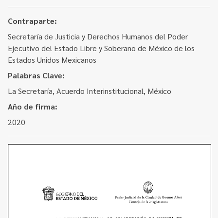
Contacto
Programa Educación en Derechos Humanos
Convenios
Contraparte:
Cuento con Derechos
Secretaría de Justicia y Derechos Humanos del Poder
Concursos
Transparencia
Ejecutivo del Estado Libre y Soberano de México de los
Acceso a la información Pública
Estados Unidos Mexicanos
Palabras Clave:
Pedido de Acceso a la Información online
La Secretaría, Acuerdo Interinstitucional, México
Tenés Derechos
Año de firma:
2020
Plan de Gobierno Abierto en la Justicia
Recursos y Acceso a la Justicia
Repositorio de Datos Abiertos