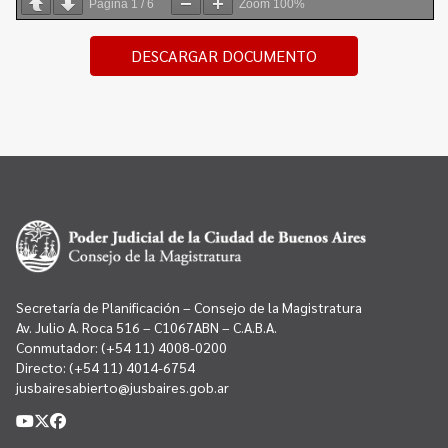
Página
1
/
6
Zoom
100%
DESCARGAR DOCUMENTO
Secretaría de Planificación – Consejo de la Magistratura
Av. Julio A. Roca 516 – C1067ABN – C.A.B.A.
Conmutador:
(+54 11) 4008-0200
Directo:
(+54 11) 4014-6754
jusbairesabierto@jusbaires.gob.ar