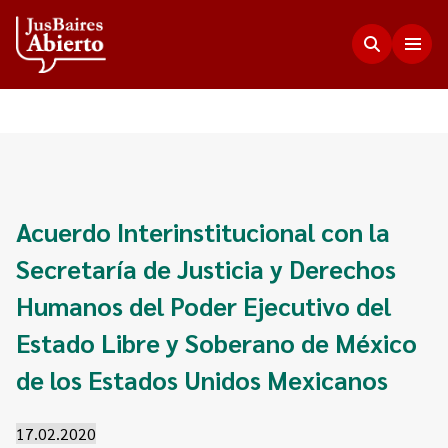
Justicia Abierta
Transparencia
JusLab
Acuerdo Interinstitucional con la
Funciones del Consejo de la Magistratura
Secretaría de Justicia y Derechos
Innovación en la Justicia
Participación Ciudadana
Plenario de Consejeros
Humanos del Poder Ejecutivo del
Visualización de Datos
Programa Acceso Comunitario a Justicia
Novedades
Estado Libre y Soberano de México
Estadísticas
Redes Internacionales
Programa Protagonistas de Justicia
de los Estados Unidos Mexicanos
Presupuesto, compras, nómina de personal y
Preguntas Frecuentes
Encuentros anteriores
escala salarial.
Innovación e incidencia
17.02.2020
Nuestros Co-creadores
Memorias