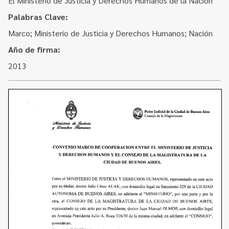
El Ministerio de Justicia y Derechos Humanos de la Nación
Contacto
Programa Educación en Derechos Humanos
Palabras Clave:
Convenios
Cuento con Derechos
Marco; Ministerio de Justicia y Derechos Humanos; Nación
Concursos
Transparencia
Año de firma:
Acceso a la información Pública
2013
Pedido de Acceso a la Información online
Tenés Derechos
Plan de Gobierno Abierto en la Justicia
Recursos y Acceso a la Justicia
Repositorio de Datos Abiertos