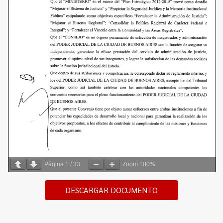
Página
1
/
33
Zoom
100%
DESCARGAR DOCUMENTO