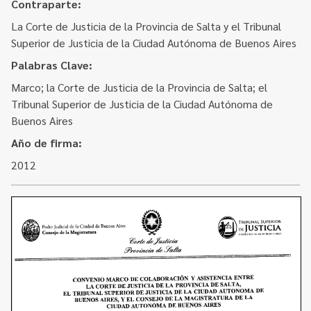
Contacto
Contraparte:
Programa Educación en Derechos Humanos
La Corte de Justicia de la Provincia de Salta y el Tribunal
Convenios
Cuento con Derechos
Superior de Justicia de la Ciudad Autónoma de Buenos Aires
Concursos
Transparencia
Palabras Clave:
Acceso a la información Pública
Marco; la Corte de Justicia de la Provincia de Salta; el
Tribunal Superior de Justicia de la Ciudad Autónoma de
Pedido de Acceso a la Información online
Buenos Aires
Año de firma:
Tenés Derechos
2012
Plan de Gobierno Abierto en la Justicia
Recursos y Acceso a la Justicia
Repositorio de Datos Abiertos