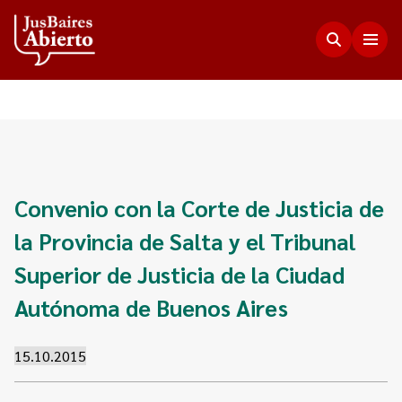
Justicia Abierta
Transparencia
JusLab
Convenio con la Corte de Justicia de
Funciones del Consejo de la Magistratura
la Provincia de Salta y el Tribunal
Innovación en la Justicia
Participación Ciudadana
Plenario de Consejeros
Superior de Justicia de la Ciudad
Visualización de Datos
Programa Acceso Comunitario a Justicia
Novedades
Autónoma de Buenos Aires
Estadísticas
Redes Internacionales
Programa Protagonistas de Justicia
Presupuesto, compras, nómina de personal y
Preguntas Frecuentes
Encuentros anteriores
15.10.2015
escala salarial.
Innovación e incidencia
Nuestros Co-creadores
Memorias