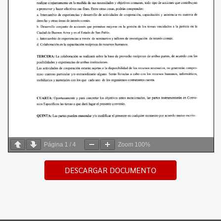
Página
1
/
4
Zoom
100%
DESCARGAR DOCUMENTO