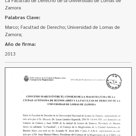
La Facultad de Derecho de la Universidad de Lomas de
Contacto
Programa Educación en Derechos Humanos
Zamora
Convenios
Cuento con Derechos
Palabras Clave:
Concursos
Marco; Facultad de Derecho; Universidad de Lomas de
Transparencia
Zamora;
Acceso a la información Pública
Año de firma:
Pedido de Acceso a la Información online
2013
Tenés Derechos
Plan de Gobierno Abierto en la Justicia
Recursos y Acceso a la Justicia
Repositorio de Datos Abiertos