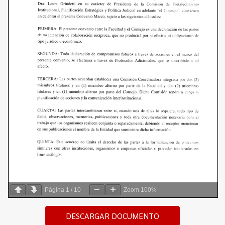
Página
1
/
10
Zoom
100%
DESCARGAR DOCUMENTO