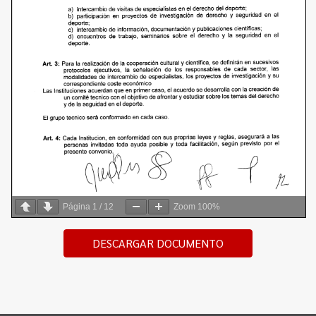
Página
1
/
12
Zoom
100%
DESCARGAR DOCUMENTO