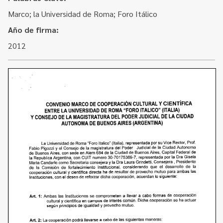
Contacto
Programa Educación en Derechos Humanos
Marco; la Universidad de Roma; Foro Itálico
Convenios
Cuento con Derechos
Año de firma:
Concursos
Transparencia
2012
Acceso a la información Pública
Pedido de Acceso a la Información online
Tenés Derechos
Plan de Gobierno Abierto en la Justicia
Recursos y Acceso a la Justicia
Repositorio de Datos Abiertos