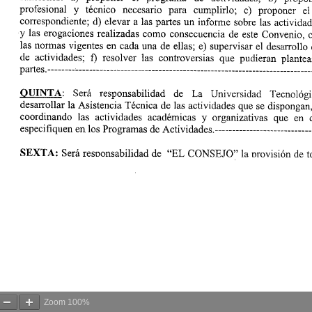
Zoom
100%