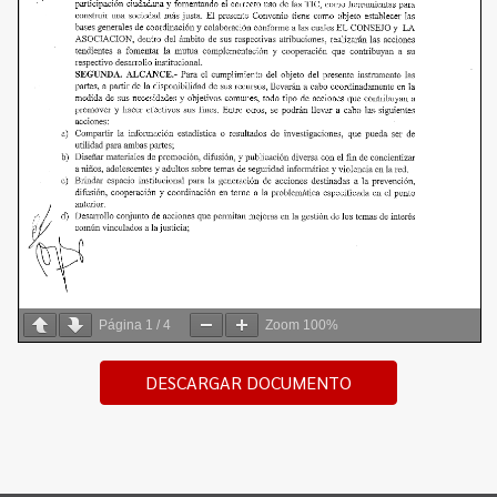
Página
1
/
4
Zoom
100%
DESCARGAR DOCUMENTO