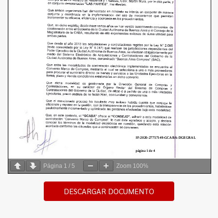
Página
1
/
5
Zoom
100%
DESCARGAR DOCUMENTO