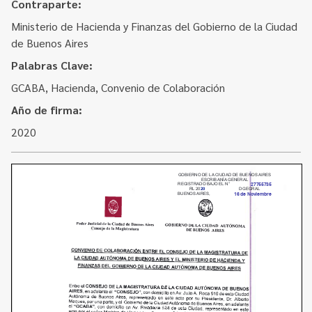
Contacto
Contraparte:
Programa Educación en Derechos Humanos
Ministerio de Hacienda y Finanzas del Gobierno de la Ciudad
Convenios
Cuento con Derechos
de Buenos Aires
Concursos
Transparencia
Palabras Clave:
Acceso a la información Pública
GCABA, Hacienda, Convenio de Colaboración
Año de firma:
Pedido de Acceso a la Información online
2020
Tenés Derechos
Plan de Gobierno Abierto en la Justicia
Recursos y Acceso a la Justicia
Repositorio de Datos Abiertos