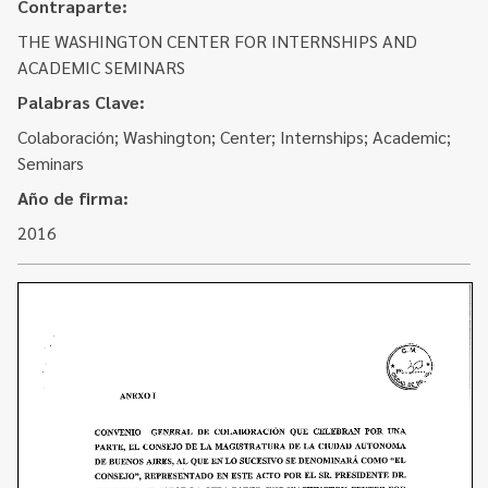
Contacto
Contraparte:
Programa Educación en Derechos Humanos
THE WASHINGTON CENTER FOR INTERNSHIPS AND
Convenios
Cuento con Derechos
ACADEMIC SEMINARS
Concursos
Transparencia
Palabras Clave:
Acceso a la información Pública
Colaboración; Washington; Center; Internships; Academic;
Seminars
Pedido de Acceso a la Información online
Año de firma:
Tenés Derechos
2016
Plan de Gobierno Abierto en la Justicia
Recursos y Acceso a la Justicia
Repositorio de Datos Abiertos