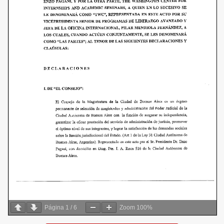
Página
1
/
6
Zoom
100%