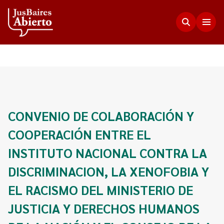
Justicia Abierta
Transparencia
JusLab
CONVENIO DE COLABORACIÓN Y
Funciones del Consejo de la Magistratura
COOPERACIÓN ENTRE EL
Innovación en la Justicia
Participación Ciudadana
Plenario de Consejeros
INSTITUTO NACIONAL CONTRA LA
Visualización de Datos
Programa Acceso Comunitario a Justicia
Novedades
DISCRIMINACION, LA XENOFOBIA Y
Estadísticas
Redes Internacionales
Programa Protagonistas de Justicia
EL RACISMO DEL MINISTERIO DE
Presupuesto, compras, nómina de personal y
Preguntas Frecuentes
Encuentros anteriores
escala salarial.
JUSTICIA Y DERECHOS HUMANOS
Innovación e incidencia
Nuestros Co-creadores
Memorias