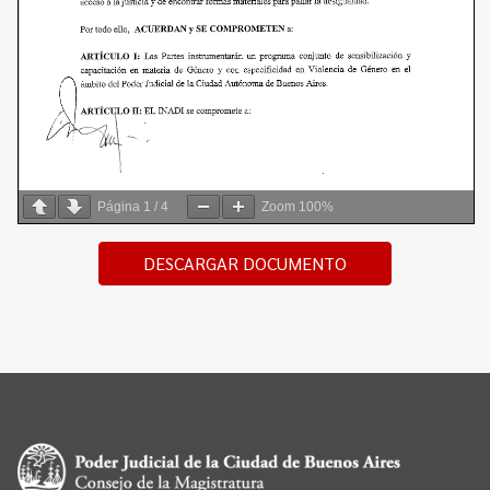
Página
1
/
4
Zoom
100%
DESCARGAR DOCUMENTO