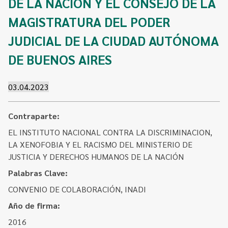
DE LA NACIÓN Y EL CONSEJO DE LA
Contacto
Programa Educación en Derechos Humanos
MAGISTRATURA DEL PODER
Convenios
Cuento con Derechos
JUDICIAL DE LA CIUDAD AUTÓNOMA
Concursos
Transparencia
DE BUENOS AIRES
Acceso a la información Pública
Pedido de Acceso a la Información online
03.04.2023
Tenés Derechos
Contraparte:
Plan de Gobierno Abierto en la Justicia
EL INSTITUTO NACIONAL CONTRA LA DISCRIMINACION,
LA XENOFOBIA Y EL RACISMO DEL MINISTERIO DE
Recursos y Acceso a la Justicia
JUSTICIA Y DERECHOS HUMANOS DE LA NACIÓN
Repositorio de Datos Abiertos
Palabras Clave:
CONVENIO DE COLABORACIÓN, INADI
Año de firma:
2016