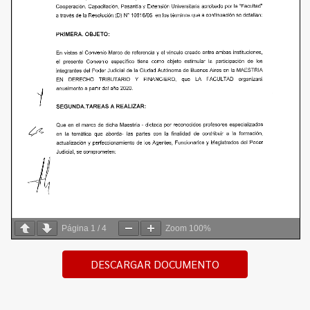
Página
1
/
4
Zoom
100%
DESCARGAR DOCUMENTO