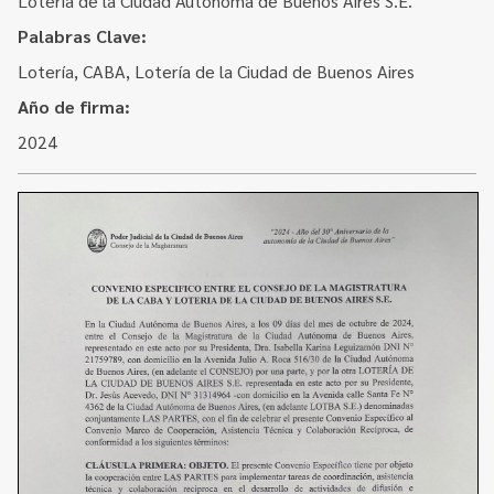
Lotería de la Ciudad Autónoma de Buenos Aires S.E.
Contacto
Programa Educación en Derechos Humanos
Palabras Clave:
Convenios
Cuento con Derechos
Lotería, CABA, Lotería de la Ciudad de Buenos Aires
Concursos
Transparencia
Año de firma:
Acceso a la información Pública
2024
Pedido de Acceso a la Información online
Tenés Derechos
Plan de Gobierno Abierto en la Justicia
Recursos y Acceso a la Justicia
Repositorio de Datos Abiertos