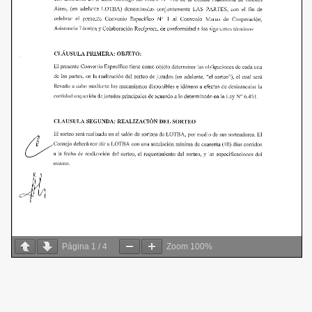
Página
1
/
4
Zoom
100%