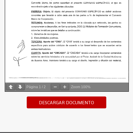
Página
1
/
2
Zoom
100%
DESCARGAR DOCUMENTO