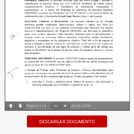
Página
1
/
4
Zoom
100%
DESCARGAR DOCUMENTO