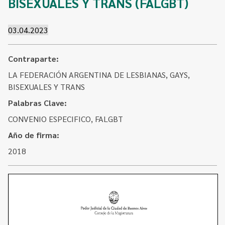
BISEXUALES Y TRANS (FALGBT)
Contacto
Programa Educación en Derechos Humanos
Convenios
Cuento con Derechos
03.04.2023
Concursos
Transparencia
Contraparte:
Acceso a la información Pública
LA FEDERACIÓN ARGENTINA DE LESBIANAS, GAYS,
Pedido de Acceso a la Información online
BISEXUALES Y TRANS
Palabras Clave:
Tenés Derechos
CONVENIO ESPECIFICO, FALGBT
Plan de Gobierno Abierto en la Justicia
Año de firma:
Recursos y Acceso a la Justicia
2018
Repositorio de Datos Abiertos