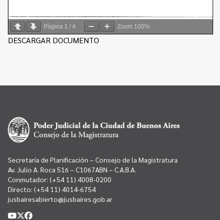
Página
1
/
4
Zoom
100%
DESCARGAR DOCUMENTO
Secretaría de Planificación – Consejo de la Magistratura
Av. Julio A. Roca 516 – C1067ABN – C.A.B.A.
Conmutador:
(+54 11) 4008-0200
Directo:
(+54 11) 4014-6754
jusbairesabierto@jusbaires.gob.ar