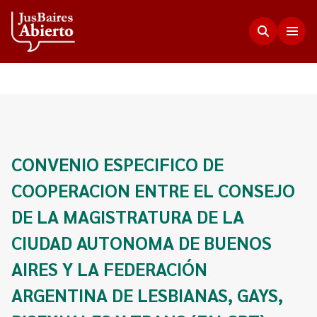
Justicia Abierta
Transparencia
JusLab
CONVENIO ESPECIFICO DE
Funciones del Consejo de la Magistratura
COOPERACION ENTRE EL CONSEJO
Innovación en la Justicia
Participación Ciudadana
Plenario de Consejeros
DE LA MAGISTRATURA DE LA
Visualización de Datos
Programa Acceso Comunitario a Justicia
Novedades
CIUDAD AUTONOMA DE BUENOS
Estadísticas
Redes Internacionales
Programa Protagonistas de Justicia
AIRES Y LA FEDERACIÓN
Presupuesto, compras, nómina de personal y
Preguntas Frecuentes
Encuentros anteriores
escala salarial.
ARGENTINA DE LESBIANAS, GAYS,
Innovación e incidencia
Nuestros Co-creadores
Memorias