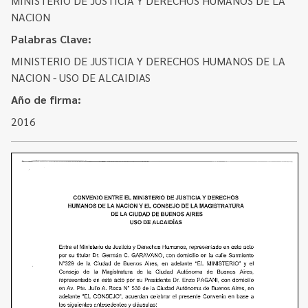
MINISTERIO DE JUSTICIA Y DERECHOS HUMANOS DE LA
Contacto
Programa Educación en Derechos Humanos
NACION
Convenios
Cuento con Derechos
Palabras Clave:
Concursos
MINISTERIO DE JUSTICIA Y DERECHOS HUMANOS DE LA
Transparencia
NACION - USO DE ALCAIDIAS
Acceso a la información Pública
Año de firma:
Pedido de Acceso a la Información online
2016
Tenés Derechos
Plan de Gobierno Abierto en la Justicia
Recursos y Acceso a la Justicia
Repositorio de Datos Abiertos