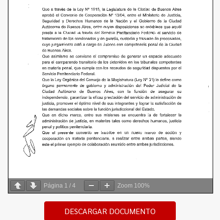
Página
1
/
4
Zoom
100%
DESCARGAR DOCUMENTO