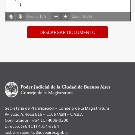
Página
1
/
8
Zoom
100%
DESCARGAR DOCUMENTO
Secretaría de Planificación – Consejo de la Magistratura
Av. Julio A. Roca 516 – C1067ABN – C.A.B.A.
Conmutador:
(+54 11) 4008-0200
Directo:
(+54 11) 4014-6754
jusbairesabierto@jusbaires.gob.ar