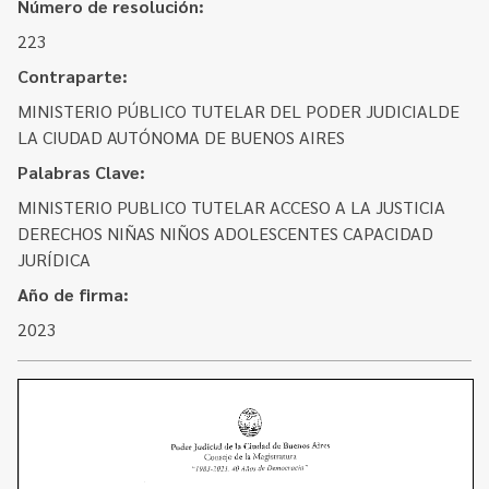
Contacto
Número de resolución:
Programa Educación en Derechos Humanos
223
Convenios
Cuento con Derechos
Contraparte:
Concursos
Transparencia
MINISTERIO PÚBLICO TUTELAR DEL PODER JUDICIALDE
Acceso a la información Pública
LA CIUDAD AUTÓNOMA DE BUENOS AIRES
Palabras Clave:
Pedido de Acceso a la Información online
MINISTERIO PUBLICO TUTELAR ACCESO A LA JUSTICIA
Tenés Derechos
DERECHOS NIÑAS NIÑOS ADOLESCENTES CAPACIDAD
JURÍDICA
Plan de Gobierno Abierto en la Justicia
Año de firma:
Recursos y Acceso a la Justicia
2023
Repositorio de Datos Abiertos