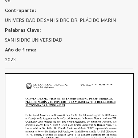
96
Contacto
Programa Educación en Derechos Humanos
Contraparte:
Convenios
Cuento con Derechos
UNIVERSIDAD DE SAN ISIDRO DR. PLÁCIDO MARÍN
Concursos
Transparencia
Palabras Clave:
Acceso a la información Pública
SAN ISIDRO UNIVERSIDAD
Año de firma:
Pedido de Acceso a la Información online
2023
Tenés Derechos
Plan de Gobierno Abierto en la Justicia
Recursos y Acceso a la Justicia
Repositorio de Datos Abiertos