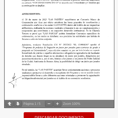
Página
1
/
5
Zoom
100%
DESCARGAR DOCUMENTO