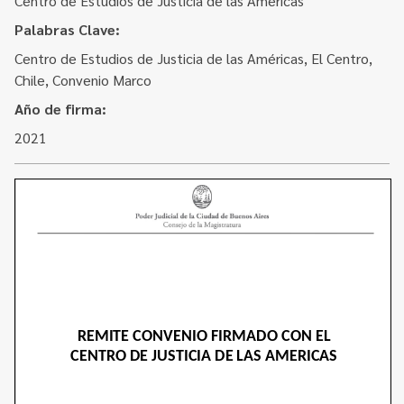
Centro de Estudios de Justicia de las Américas
Contacto
Programa Educación en Derechos Humanos
Palabras Clave:
Convenios
Cuento con Derechos
Centro de Estudios de Justicia de las Américas, El Centro,
Concursos
Chile, Convenio Marco
Transparencia
Año de firma:
Acceso a la información Pública
2021
Pedido de Acceso a la Información online
Tenés Derechos
Plan de Gobierno Abierto en la Justicia
Recursos y Acceso a la Justicia
Repositorio de Datos Abiertos