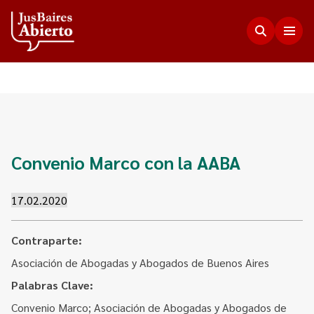
Justicia Abierta
Transparencia
JusLab
Convenio Marco con la AABA
Funciones del Consejo de la Magistratura
Innovación en la Justicia
Participación Ciudadana
17.02.2020
Plenario de Consejeros
Visualización de Datos
Programa Acceso Comunitario a Justicia
Novedades
Estadísticas
Contraparte:
Redes Internacionales
Programa Protagonistas de Justicia
Asociación de Abogadas y Abogados de Buenos Aires
Presupuesto, compras, nómina de personal y
Preguntas Frecuentes
Encuentros anteriores
escala salarial.
Palabras Clave:
Innovación e incidencia
Nuestros Co-creadores
Convenio Marco; Asociación de Abogadas y Abogados de
Memorias