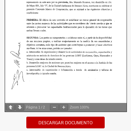
Página
1
/
2
Zoom
100%
DESCARGAR DOCUMENTO