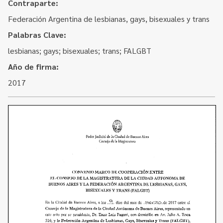
Contacto
Contraparte:
Programa Educación en Derechos Humanos
Federación Argentina de lesbianas, gays, bisexuales y trans
Convenios
Cuento con Derechos
Palabras Clave:
Concursos
Transparencia
lesbianas; gays; bisexuales; trans; FALGBT
Acceso a la información Pública
Año de firma:
2017
Pedido de Acceso a la Información online
Tenés Derechos
Plan de Gobierno Abierto en la Justicia
Recursos y Acceso a la Justicia
Repositorio de Datos Abiertos