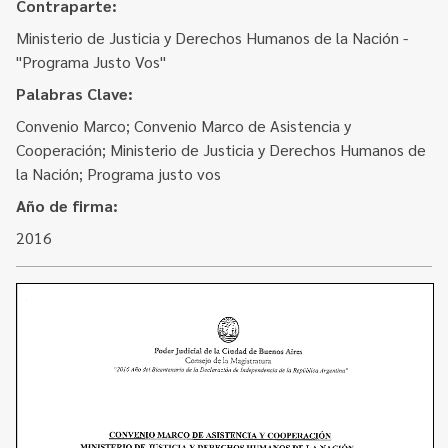
Contacto
Contraparte:
Programa Educación en Derechos Humanos
Ministerio de Justicia y Derechos Humanos de la Nación -
Convenios
Cuento con Derechos
"Programa Justo Vos"
Concursos
Transparencia
Palabras Clave:
Acceso a la información Pública
Convenio Marco; Convenio Marco de Asistencia y
Cooperación; Ministerio de Justicia y Derechos Humanos de
Pedido de Acceso a la Información online
la Nación; Programa justo vos
Año de firma:
Tenés Derechos
2016
Plan de Gobierno Abierto en la Justicia
Recursos y Acceso a la Justicia
Repositorio de Datos Abiertos