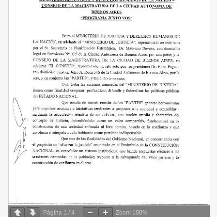
Página
1
/
4
Zoom
100%