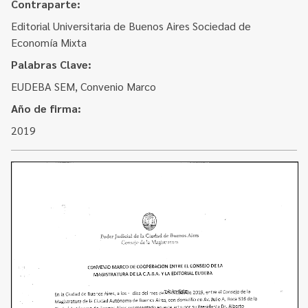
Contacto
Contraparte:
Programa Educación en Derechos Humanos
Editorial Universitaria de Buenos Aires Sociedad de
Convenios
Cuento con Derechos
Economía Mixta
Concursos
Transparencia
Palabras Clave:
Acceso a la información Pública
EUDEBA SEM, Convenio Marco
Año de firma:
Pedido de Acceso a la Información online
2019
Tenés Derechos
Plan de Gobierno Abierto en la Justicia
Recursos y Acceso a la Justicia
Repositorio de Datos Abiertos