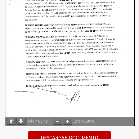
Página
1
/
2
Zoom
100%
DESCARGAR DOCUMENTO