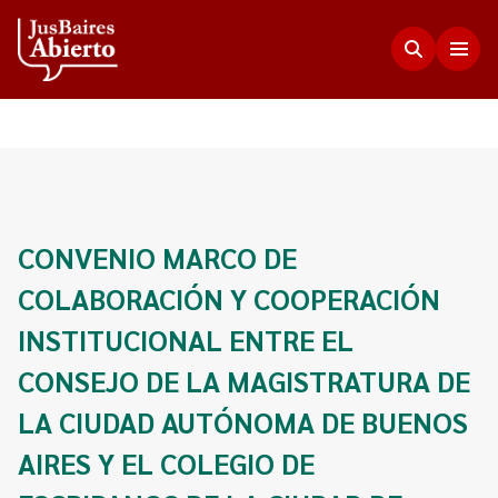
Justicia Abierta
Transparencia
JusLab
CONVENIO MARCO DE
Funciones del Consejo de la Magistratura
COLABORACIÓN Y COOPERACIÓN
Innovación en la Justicia
Participación Ciudadana
Plenario de Consejeros
INSTITUCIONAL ENTRE EL
Visualización de Datos
Programa Acceso Comunitario a Justicia
Novedades
CONSEJO DE LA MAGISTRATURA DE
Estadísticas
Redes Internacionales
Programa Protagonistas de Justicia
LA CIUDAD AUTÓNOMA DE BUENOS
Presupuesto, compras, nómina de personal y
Preguntas Frecuentes
Encuentros anteriores
escala salarial.
AIRES Y EL COLEGIO DE
Innovación e incidencia
Nuestros Co-creadores
Memorias