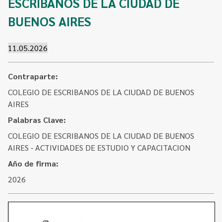
ESCRIBANOS DE LA CIUDAD DE
Contacto
Programa Educación en Derechos Humanos
BUENOS AIRES
Convenios
Cuento con Derechos
Concursos
Transparencia
11.05.2026
Acceso a la información Pública
Contraparte:
Pedido de Acceso a la Información online
COLEGIO DE ESCRIBANOS DE LA CIUDAD DE BUENOS
Tenés Derechos
AIRES
Palabras Clave:
Plan de Gobierno Abierto en la Justicia
COLEGIO DE ESCRIBANOS DE LA CIUDAD DE BUENOS
Recursos y Acceso a la Justicia
AIRES - ACTIVIDADES DE ESTUDIO Y CAPACITACION
Año de firma:
Repositorio de Datos Abiertos
2026