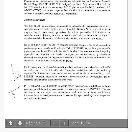
Página
1
/
5
Zoom
100%