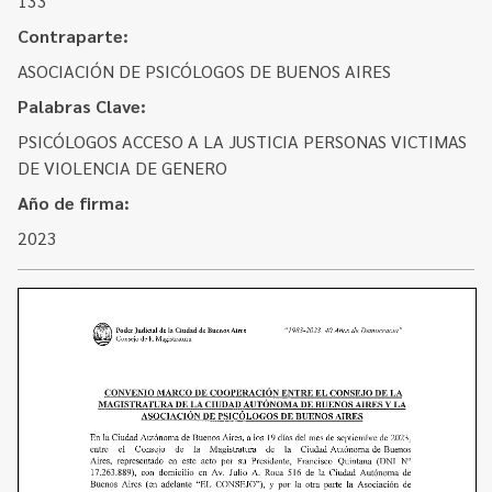
133
Contacto
Programa Educación en Derechos Humanos
Contraparte:
Convenios
Cuento con Derechos
ASOCIACIÓN DE PSICÓLOGOS DE BUENOS AIRES
Concursos
Transparencia
Palabras Clave:
Acceso a la información Pública
PSICÓLOGOS ACCESO A LA JUSTICIA PERSONAS VICTIMAS
DE VIOLENCIA DE GENERO
Pedido de Acceso a la Información online
Año de firma:
Tenés Derechos
2023
Plan de Gobierno Abierto en la Justicia
Recursos y Acceso a la Justicia
Repositorio de Datos Abiertos