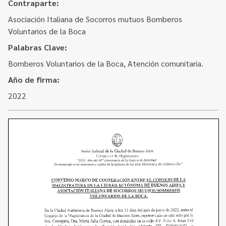
Contacto
Contraparte:
Programa Educación en Derechos Humanos
Asociación Italiana de Socorros mutuos Bomberos
Convenios
Cuento con Derechos
Voluntarios de la Boca
Concursos
Transparencia
Palabras Clave:
Acceso a la información Pública
Bomberos Voluntarios de la Boca, Atención comunitaria.
Año de firma:
Pedido de Acceso a la Información online
2022
Tenés Derechos
Plan de Gobierno Abierto en la Justicia
Recursos y Acceso a la Justicia
Repositorio de Datos Abiertos