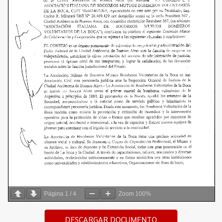
Página
1
/
4
Zoom
100%
DESCARGAR DOCUMENTO