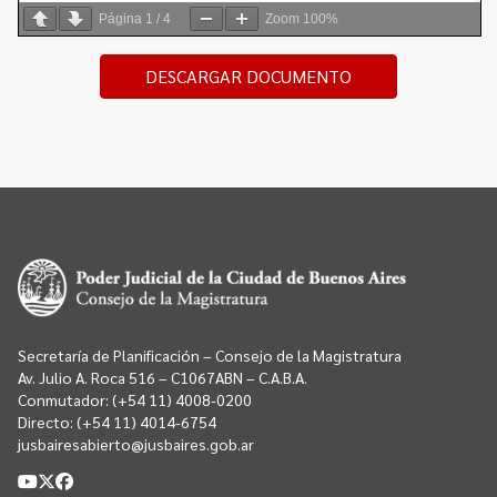
Página
1
/
4
Zoom
100%
DESCARGAR DOCUMENTO
Secretaría de Planificación – Consejo de la Magistratura
Av. Julio A. Roca 516 – C1067ABN – C.A.B.A.
Conmutador:
(+54 11) 4008-0200
Directo:
(+54 11) 4014-6754
jusbairesabierto@jusbaires.gob.ar