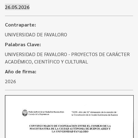
Contacto
Programa Educación en Derechos Humanos
26.05.2026
Convenios
Cuento con Derechos
Contraparte:
Concursos
Transparencia
UNIVERSIDAD DE FAVALORO
Acceso a la información Pública
Palabras Clave:
Pedido de Acceso a la Información online
UNIVERSIDAD DE FAVALORO - PROYECTOS DE CARÁCTER
ACADÉMICO, CIENTÍFICO Y CULTURAL
Tenés Derechos
Año de firma:
Plan de Gobierno Abierto en la Justicia
2026
Recursos y Acceso a la Justicia
Repositorio de Datos Abiertos