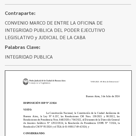
Contacto
Programa Educación en Derechos Humanos
Convenios
Contraparte:
Cuento con Derechos
CONVENIO MARCO DE ENTRE LA OFICINA DE
Concursos
Transparencia
INTEGRIDAD PUBLICA DEL PODER EJECUTIVO
Acceso a la información Pública
LEGISLATIVO y JUDICIAL DE LA CABA
Palabras Clave:
Pedido de Acceso a la Información online
INTEGRIDAD PUBLICA
Tenés Derechos
Plan de Gobierno Abierto en la Justicia
Recursos y Acceso a la Justicia
Repositorio de Datos Abiertos