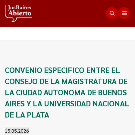
Justicia Abierta
Transparencia
JusLab
CONVENIO ESPECIFICO ENTRE EL
Funciones del Consejo de la Magistratura
CONSEJO DE LA MAGISTRATURA DE
Innovación en la Justicia
Participación Ciudadana
Plenario de Consejeros
LA CIUDAD AUTONOMA DE BUENOS
Visualización de Datos
Programa Acceso Comunitario a Justicia
Novedades
AIRES Y LA UNIVERSIDAD NACIONAL
Estadísticas
Redes Internacionales
Programa Protagonistas de Justicia
DE LA PLATA
Presupuesto, compras, nómina de personal y
Preguntas Frecuentes
Encuentros anteriores
escala salarial.
Innovación e incidencia
15.05.2026
Nuestros Co-creadores
Memorias