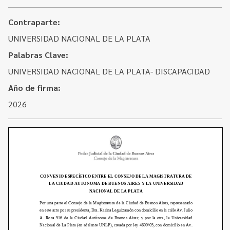
Contacto
Programa Educación en Derechos Humanos
Convenios
Contraparte:
Cuento con Derechos
UNIVERSIDAD NACIONAL DE LA PLATA
Concursos
Transparencia
Palabras Clave:
Acceso a la información Pública
UNIVERSIDAD NACIONAL DE LA PLATA- DISCAPACIDAD
Pedido de Acceso a la Información online
Año de firma:
2026
Tenés Derechos
Plan de Gobierno Abierto en la Justicia
Recursos y Acceso a la Justicia
Repositorio de Datos Abiertos