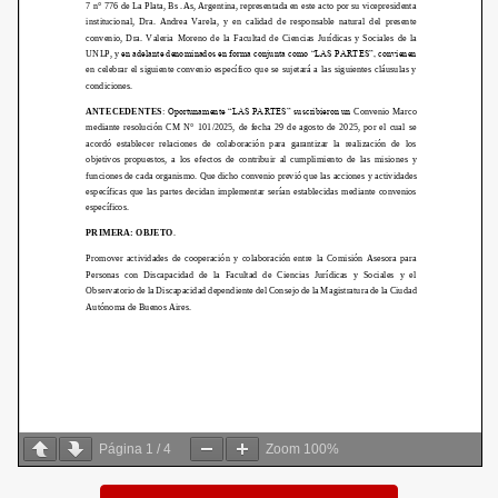
Página
1
/
4
Zoom
100%