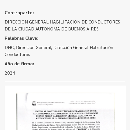
Contacto
Programa Educación en Derechos Humanos
Convenios
Contraparte:
Cuento con Derechos
DIRECCION GENERAL HABILITACION DE CONDUCTORES
Concursos
Transparencia
DE LA CIUDAD AUTONOMA DE BUENOS AIRES
Acceso a la información Pública
Palabras Clave:
DHC, Dirección General, Dirección General Habilitación
Pedido de Acceso a la Información online
Conductores
Tenés Derechos
Año de firma:
2024
Plan de Gobierno Abierto en la Justicia
Recursos y Acceso a la Justicia
Repositorio de Datos Abiertos