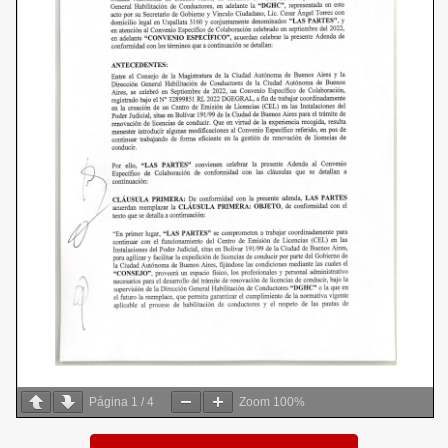
Página
1
/
4
Zoom
100%