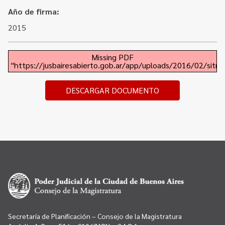
Contacto
Programa Educación en Derechos Humanos
Año de firma:
Convenios
Cuento con Derechos
2015
Concursos
Transparencia
Missing PDF
Acceso a la información Pública
"https://jusbairesabierto.gob.ar/app/uploads/2016/02/sitraj
Pedido de Acceso a la Información online
DESCARGAR DOCUMENTO
Tenés Derechos
Plan de Gobierno Abierto en la Justicia
Recursos y Acceso a la Justicia
Repositorio de Datos Abiertos
Secretaría de Planificación – Consejo de la Magistratura