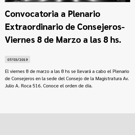
Contacto
Programa Educación en Derechos Humanos
Convocatoria a Plenario
Convenios
Cuento con Derechos
Extraordinario de Consejeros-
Concursos
Transparencia
Acceso a la información Pública
Viernes 8 de Marzo a las 8 hs.
Pedido de Acceso a la Información online
07/03/2019
Tenés Derechos
El viernes 8 de marzo a las 8 hs se llevará a cabo el Plenario
Plan de Gobierno Abierto en la Justicia
de Consejeros en la sede del Consejo de la Magistratura Av.
Julio A. Roca 516. Conoce el
orden de día.
Recursos y Acceso a la Justicia
Repositorio de Datos Abiertos