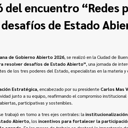
ó del encuentro “Redes 
 desafíos de Estado Abie
ana de Gobierno Abierto 2026
, se realizó en la Ciudad de Bue
a resolver desafíos de Estado Abierto”
, una jornada de inte
tes de los tres poderes del Estado, especialistas en la materia y 
ación Estratégica
, encabezado por su presidente
Carlos Mas V
vidad junto a su equipo, reafirmando el compromiso institucional
abiertas, participativas y sostenibles.
e trabajó en torno a tres ejes centrales: la
institucionalización
Estado Abierto
, los
incentivos para fortalecer la participaci
 la agenda
. En las mesas de trabajo se destacó la importancia de