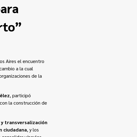
para
rto”
nos Aires el encuentro
rcambio a la cual
organizaciones de la
élez
, participó
 con la construcción de
 y transversalización
ón ciudadana
, y los
 consolidar vínculos