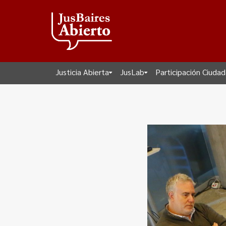
Justicia Abierta
JusLab
Participación Ciuda