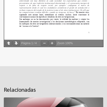
Página
1
/
4
Zoom
100%
Relacionadas