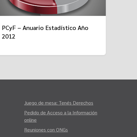
PCyF – Anuario Estadístico Año
2012
Juego de mesa: Tenés Derechos
Pedido de Acceso a la Información
online
Reuniones con ONGs