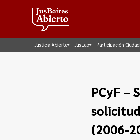
Justicia Abierta
JusLab
Participación Ciuda
PCyF – S
solicitu
(2006-2