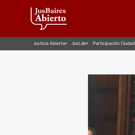
Justicia Abierta
JusLab
Participación Ciuda