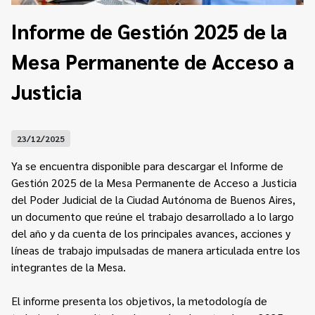
Contacto
Programa Educación en Derechos Humanos
Informe de Gestión 2025 de la
Convenios
Cuento con Derechos
Mesa Permanente de Acceso a
Concursos
Transparencia
Acceso a la información Pública
Justicia
Pedido de Acceso a la Información online
23/12/2025
Tenés Derechos
Ya se encuentra disponible para descargar el Informe de
Plan de Gobierno Abierto en la Justicia
Gestión 2025 de la Mesa Permanente de Acceso a Justicia
del Poder Judicial de la Ciudad Autónoma de Buenos Aires,
Recursos y Acceso a la Justicia
un documento que reúne el trabajo desarrollado a lo largo
del año y da cuenta de los principales avances, acciones y
Repositorio de Datos Abiertos
líneas de trabajo impulsadas de manera articulada entre los
integrantes de la Mesa.
El informe presenta los objetivos, la metodología de