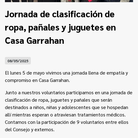
Contacto
Programa Educación en Derechos Humanos
Jornada de clasificación de
Convenios
Cuento con Derechos
ropa, pañales y juguetes en
Concursos
Transparencia
Acceso a la información Pública
Casa Garrahan
Pedido de Acceso a la Información online
08/05/2025
Tenés Derechos
El lunes 5 de mayo vivimos una jornada llena de empatía y
Plan de Gobierno Abierto en la Justicia
compromiso en Casa Garrahan.
Recursos y Acceso a la Justicia
Junto a nuestros voluntarios participamos en una jornada de
clasificación de ropa, juguetes y pañales que serán
Repositorio de Datos Abiertos
destinados a niños, niñas y adolescentes que se hospedan
allí mientras esperan o atraviesan tratamientos médicos.
Contamos con la participación de 9 voluntarios entre ellos
del Consejo y externos.